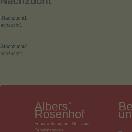
Nachzucht
achzucht1
achzucht2
Albers`
Be
Rosenhof
un
Ferienwohnungen - Reitschule -
Pensionsboxen