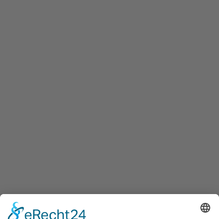
Hier können Sie uns
auf Facebook folgen.
Hier
Der Weg zu uns
können
Sie
uns
auf